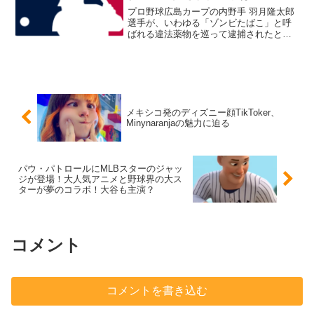
プロ野球広島カープの内野手 羽月隆太郎
選手が、いわゆる「ゾンビたばこ」と呼
ばれる違法薬物を巡って逮捕されたとい
うニュースは、日本の野球界に大きな衝
撃を与えました。ドーピング違反のよう
な競技規則上の問題ではなく、刑法に違
反する薬物事件であり...
メキシコ発のディズニー顔TikToker、
Minynaranjaの魅力に迫る
パウ・パトロールにMLBスターのジャッ
ジが登場！大人気アニメと野球界の大ス
ターが夢のコラボ！大谷も主演？
コメント
コメントを書き込む