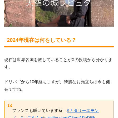
2024年現在は何をしている？
現在は世界各国を旅していることがXの投稿から分かりま
す。
ドリバゴから10年経ちますが、綺麗なお顔立ちは今も健
在ですね。
フランスも咲いています🌸
#ナタリーエモン
ズ
#エモやん
pic.twitter.com/C5em1PyDEk