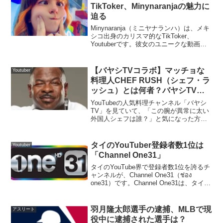
TikToker、Minynaranjaの魅力に
迫る
Minynaranja（ミニヤナランハ）は、メキ
シコ出身のカリスマ的なTikToker、
Youtuberです。彼女のユニークな動画
は、世界中のファンを魅了しています。
この記事では、Minynaranjaの魅力につい
て詳しく紹介します。Min...
【バヤシTVコラボ】マッチョな
Youtuber
料理人CHEF RUSH（シェフ・ラ
ッシュ）とは何者？バヤシTVに
出てくるマッチョCHEF
YouTubeの人気料理チャンネル「バヤシ
RUSH（シェフ・ラッシュ）」と
TV」を見ていて、「この腕が異常に太い
外国人シェフは誰？」と気になった方も
は
多いのではないでしょうか。バヤシTVと
コラボして登場したのが、CHEF
RUSH（シェフ・ラッシュ）です。「腕
タイのYouTuber登録者数1位は
Youtuber
が太すぎる」「...
「Channel One31」
タイのYouTube界で登録者数1位を誇るチ
ャンネルが、Channel One31（ช่อง
one31）です。Channel One31は、タイの
大手テレビ局「one31」が運営する公式
YouTubeチャンネルで、ドラマ・バラエ
ティ・音楽...
羽月隆太郎選手の逮捕、MLBで現
アスリート
役中に逮捕された選手は？