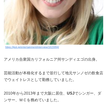
https://jisin.jp/entertainment/interview/1615994/
アメリカ合衆国カリフォルニア州サンディエゴの出身。
芸能活動が本格化するまで並行して地元サンノゼの飲食店
でウェイトレスとして勤務していました。
2010年から2013年まで大阪に居住、
USJ
でシンガー、ダ
ンサー、ＭＣを務めていました。