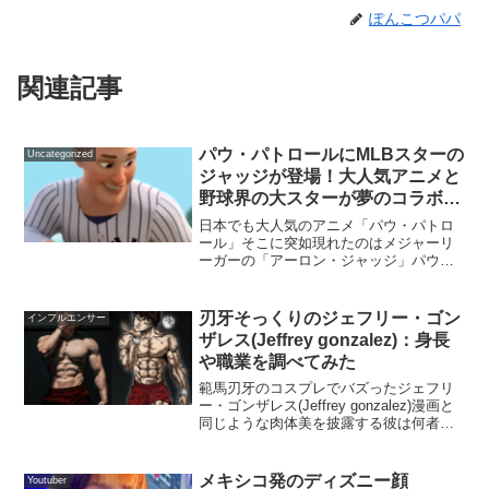
ぽんこつパパ
関連記事
パウ・パトロールにMLBスターの
Uncategorized
ジャッジが登場！大人気アニメと
野球界の大スターが夢のコラボ！
大谷も主演？
日本でも大人気のアニメ「パウ・パトロ
ール」そこに突如現れたのはメジャーリ
ーガーの「アーロン・ジャッジ」パウ・
パトロールの中でのジャッジはどんなこ
とを言ったのか？本人役の演技はどうだ
ったのか。大谷翔平は今後出演するの
刃牙そっくりのジェフリー・ゴン
インフルエンサー
か。調べて見ました。パウ・...
ザレス(Jeffrey gonzalez)：身長
や職業を調べてみた
範馬刃牙のコスプレでバズったジェフリ
ー・ゴンザレス(Jeffrey gonzalez)漫画と
同じような肉体美を披露する彼は何者な
のか出身や身長、職業について調べてま
とめてみましたジェフリー・ゴンザレス
(Jeffrey gonzalez)とは...
メキシコ発のディズニー顔
Youtuber